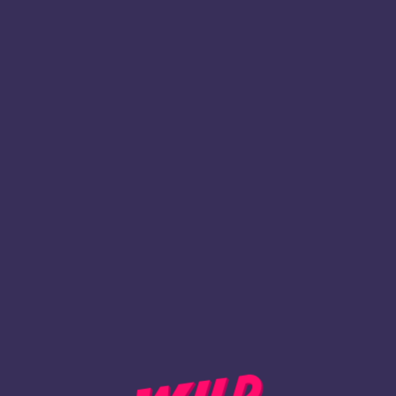
1
Registrer deg
TLBAKE