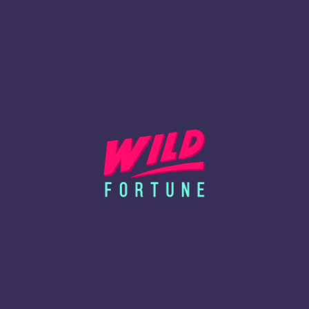
Pelaaminen
Wildfortune Casino
FAQ
Säännöt Ja Ehdot
Asenna Sovellus
Bonusehdot
Tietosuojakäytäntö
Evästekäytäntö
Kumppanimme