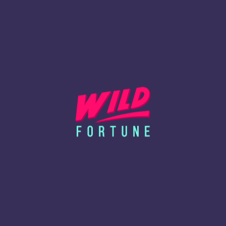
À Propos
FAQ
Wildfortune Casino
Installer
Termes Et Conditions
L`application
Conditions
Générales Des Bonus
Politique De
Confidentialité
Politique Des
Cookies
Nos partenaires