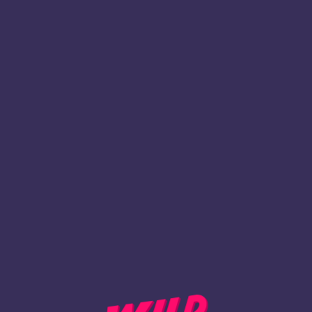
1
Rekisteröidy
TAKAISIN