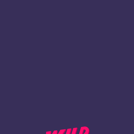
1
Rekisteröidy
TAKAISIN