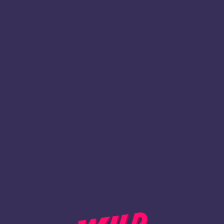
1
Rekisteröidy
TAKAISIN