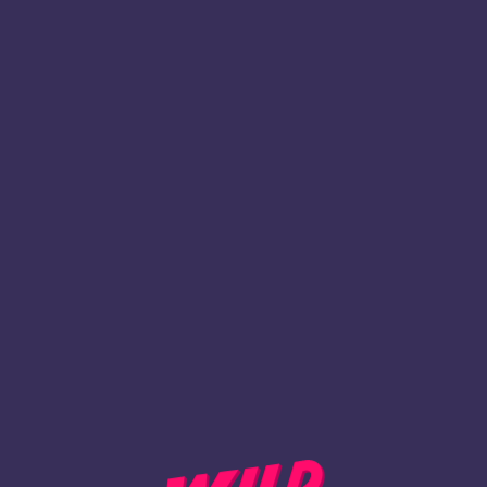
1
Rekisteröidy
TAKAISIN